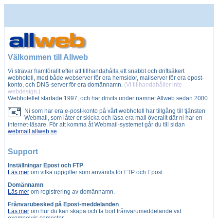
Välkommen till Allweb
Vi strävar framförallt efter att tillhandahålla ett snabbt och driftsäkert
webhotell, med både webserver för era hemsidor, mailserver för era epost-
konto, och DNS-server för era domännamn.
(Vi tillhandahåller inte
webdesign.)
Webhotellet startade 1997, och har drivits under namnet Allweb sedan 2000.
Ni som har era e-post-konto på vårt webhotell har tillgång till tjänsten
Webmail, som låter er skicka och läsa era mail överallt där ni har en
internet-läsare. För att komma åt Webmail-systemet går du till sidan
webmail.allweb.se
.
Support
Inställningar Epost och FTP
Läs mer
om vilka uppgifter som används för FTP och Epost.
Domännamn
Läs mer
om registrering av domännamn.
Frånvarubesked på Epost-meddelanden
Läs mer
om hur du kan skapa och ta bort frånvarumeddelande vid